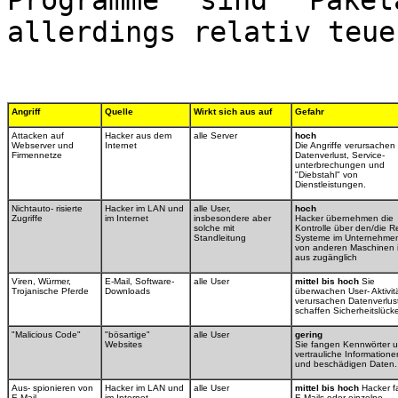
Programme sind Paket
allerdings relativ teue
Angriff
Quelle
Wirkt sich aus auf
Gefahr
Attacken auf
Hacker aus dem
alle Server
hoch
Webserver und
Internet
Die Angriffe verursachen
Firmennetze
Datenverlust, Service-
unterbrechungen und
"Diebstahl" von
Dienstleistungen.
Nichtauto- risierte
Hacker im LAN und
alle User,
hoch
Zugriffe
im Internet
insbesondere aber
Hacker übernehmen die
solche mit
Kontrolle über den/die R
Standleitung
Systeme im Unternehmen
von anderen Maschinen 
aus zugänglich
Viren, Würmer,
E-Mail, Software-
alle User
mittel bis hoch
Sie
Trojanische Pferde
Downloads
überwachen User- Aktivit
verursachen Datenverlus
schaffen Sicherheitslück
"Malicious Code"
"bösartige"
alle User
gering
Websites
Sie fangen Kennwörter 
vertrauliche Information
und beschädigen Daten.
Aus- spionieren von
Hacker im LAN und
alle User
mittel bis hoch
Hacker f
E-Mail
im Internet
E-Mails oder einzelne