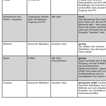
Datenpakete auf dem W
Empfänger (im Internet) 
verschaffen sich physisc
Zugang zum PC.
Aufzeichnen der
Trojanische Pferde,
alle User
hoch
Tasten- eingaben
User mit direktem
Das Monitoring-Tool zeic
Zugang zum PC
jede Taste auf, die am P
gedrückt wird – das passi
bevor die Daten verschlü
oder das Kennwort bei d
Eingabe "maskiert" wird.
Referrer
besuchte Websites
einzelne User
gering
Sie melden die Internet-
Aktivitäten des überwac
Users weiter.
Spam
E-Mail
alle User,
gering
Unternehmen
Spam verstopft den E-Mai
Eingang und die E-Mail-
mit unerwünschten
Werbenachrichten. Spam
HTML-Form lässt sich zur
Profilerstellung und zur
Identifikation von Usern 
Cookies
besuchte Websites
einzelne User
gering bis mittel
Cookie
zeichnen Aktivitäten auf 
Website auf und erlaube
Erstellen von Verhaltens
Interessenprofilen.