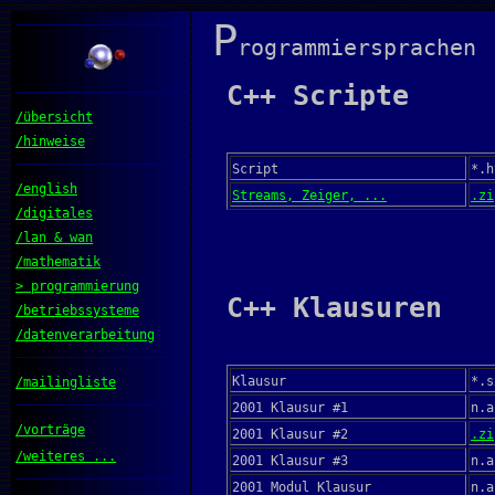
P
rogrammiersprachen
C++ Scripte
/übersicht
/hinweise
Script
*.h
/english
Streams, Zeiger, ...
.zi
/digitales
/lan & wan
/mathematik
> programmierung
C++ Klausuren
/betriebssysteme
/datenverarbeitung
Klausur
*.s
/mailingliste
2001 Klausur #1
n.a
/vorträge
2001 Klausur #2
.zi
/weiteres ...
2001 Klausur #3
n.a
2001 Modul Klausur
n.a