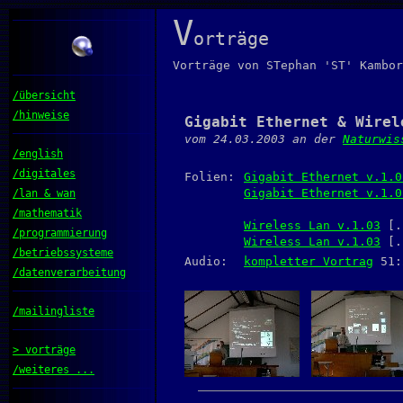
V
orträge
Vorträge von STephan 'ST' Kambor
/übersicht
/hinweise
Gigabit Ethernet & Wirel
vom 24.03.2003 an der
Naturwis
/english
/digitales
Folien:
Gigabit Ethernet v.1.0
Gigabit Ethernet v.1.0
/lan & wan
/mathematik
Wireless Lan v.1.03
[.
/programmierung
Wireless Lan v.1.03
[.s
/betriebssysteme
Audio:
kompletter Vortrag
51:2
/datenverarbeitung
/mailingliste
> vorträge
/weiteres ...