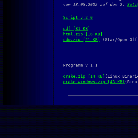
vom 18.05.2002 auf dem 2.
Seti
Script v.2.0
pdf [81 KB]
html.zip [16 KB]
sdw.zip [21 KB]
(Star/Open Off
Programm v.1.1
drake.zip [14 KB]
(Linux Binari
drake-windows.zip [43 KB]
(Bina